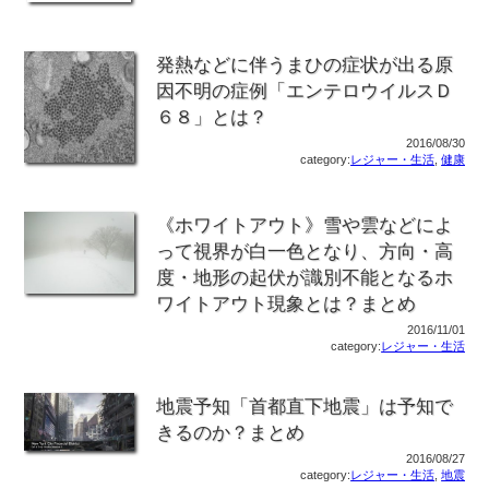
発熱などに伴うまひの症状が出る原
因不明の症例「エンテロウイルスＤ
６８」とは？
2016/08/30
category:
レジャー・生活
,
健康
《ホワイトアウト》雪や雲などによ
って視界が白一色となり、方向・高
度・地形の起伏が識別不能となるホ
ワイトアウト現象とは？まとめ
2016/11/01
category:
レジャー・生活
地震予知「首都直下地震」は予知で
きるのか？まとめ
2016/08/27
category:
レジャー・生活
,
地震