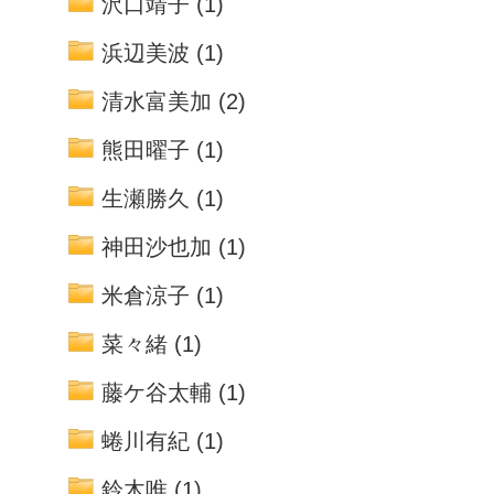
沢口靖子
(1)
浜辺美波
(1)
清水富美加
(2)
熊田曜子
(1)
生瀬勝久
(1)
神田沙也加
(1)
米倉涼子
(1)
菜々緒
(1)
藤ケ谷太輔
(1)
蜷川有紀
(1)
鈴木唯
(1)