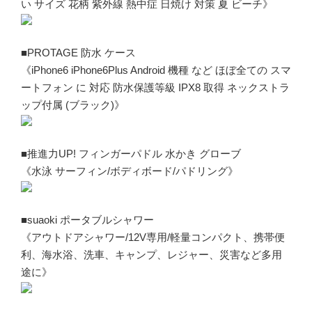
い サイズ 花柄 紫外線 熱中症 日焼け 対策 夏 ビーチ》
■PROTAGE 防水 ケース
《iPhone6 iPhone6Plus Android 機種 など ほぼ全ての スマ
ートフォン に 対応 防水保護等級 IPX8 取得 ネックストラ
ップ付属 (ブラック)》
■推進力UP! フィンガーパドル 水かき グローブ
《水泳 サーフィン/ボディボード/パドリング》
■suaoki ポータブルシャワー
《アウトドアシャワー/12V専用/軽量コンパクト、携帯便
利、海水浴、洗車、キャンプ、レジャー、災害など多用
途に》