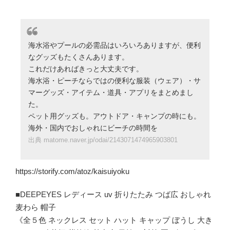
海水浴やプールの必需品はいろいろありますが、便利
なグッズもたくさんあります。
これだけあればきっと大丈夫です。
海水浴・ピーチならではの便利な服装（ウェア）・サ
マーグッズ・アイテム・道具・アプリをまとめまし
た。
ペット用グッズも。アウトドア・キャンプの時にも。
海外・国内でおしゃれにビーチの時間を
出典 matome.naver.jp/odai/2143071474965903801
https://storify.com/atoz/kaisuiyoku
■DEEPEYES レディース uv 折りたたみ つば広 おしゃれ
麦わら 帽子
《全５色 ネックレス セット ハット キャップ ぼうし 大き