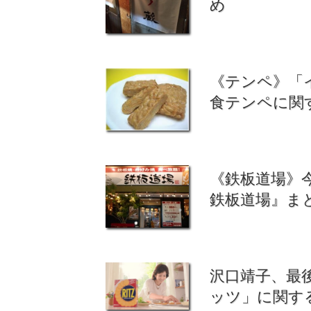
め
《テンペ》「
食テンペに関
《鉄板道場》
鉄板道場』ま
沢口靖子、最
ッツ」に関す