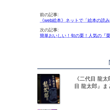
前の記事:
《web絵本》ネットで「絵本の読
次の記事:
簡単おいしい！旬の栗！人気の『
《二代目 龍太
目 龍太郎』ま