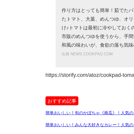
作り方はとっても簡単！茹でたパ
たトマト、大葉、めんつゆ、オリ
け♪トマトは最初に冷やしておく
市販のめんつゆを使うから、手間
和風の味わいが、食欲の落ち気味
出典 NEWS.COOKPAD.COM
https://storify.com/atoz/cookpad-tom
おすすめ記事
簡単おいしい！旬のかぼちゃ《南瓜》！人気の
簡単おいしい！みんな大好きなカレー！人気の