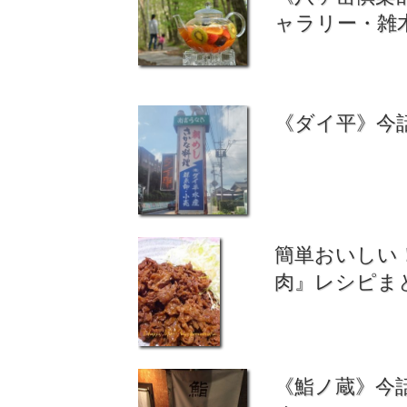
ャラリー・雑
《ダイ平》今
簡単おいしい
肉』レシピま
《鮨ノ蔵》今