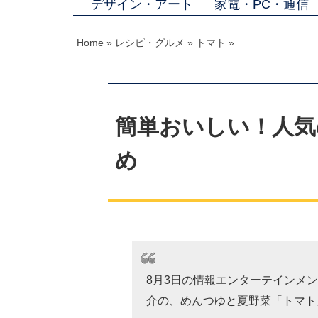
デザイン・アート
家電・PC・通信
Home
»
レシピ・グルメ
»
トマト
»
簡単おいしい！人気
め
8月3日の情報エンターテインメン
介の、めんつゆと夏野菜「トマト