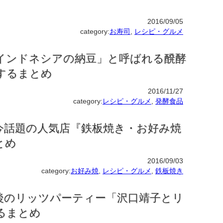
2016/09/05
category:
お寿司
,
レシピ・グルメ
インドネシアの納豆」と呼ばれる醗酵
するまとめ
2016/11/27
category:
レシピ・グルメ
,
発酵食品
今話題の人気店『鉄板焼き・お好み焼
とめ
2016/09/03
category:
お好み焼
,
レシピ・グルメ
,
鉄板焼き
後のリッツパーティー「沢口靖子とリ
るまとめ