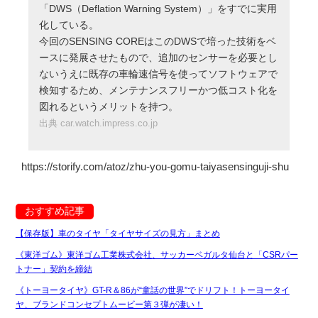
「DWS（Deflation Warning System）」をすでに実用
化している。
今回のSENSING COREはこのDWSで培った技術をベ
ースに発展させたもので、追加のセンサーを必要とし
ないうえに既存の車輪速信号を使ってソフトウェアで
検知するため、メンテナンスフリーかつ低コスト化を
図れるというメリットを持つ。
出典 car.watch.impress.co.jp
https://storify.com/atoz/zhu-you-gomu-taiyasensinguji-shu
おすすめ記事
【保存版】車のタイヤ「タイヤサイズの見方」まとめ
《東洋ゴム》東洋ゴム工業株式会社、サッカーベガルタ仙台と「CSRパー
トナー」契約を締結
《トーヨータイヤ》GT-R＆86が“童話の世界”でドリフト！トーヨータイ
ヤ、ブランドコンセプトムービー第３弾が凄い！