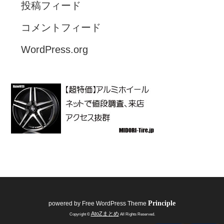
投稿フィード
コメントフィード
WordPress.org
Principle
powered by
Free WordPress Theme
AtoZまとめ
Copyright ©
All Rights Reserved.