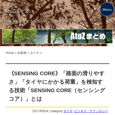
Menu
AtoZまとめ
情報をシェアするキュレーションサイト
Home
»
自動車
»
タイヤ
»
《SENSING CORE》「路面の滑りやす
さ」「タイヤにかかる荷重」を検知す
る技術「SENSING CORE（センシング
コア）」とは
2017/05/24 | category:
タイヤ
,
ビジネス・テクノロジー