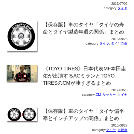
2017/07/02
category:
タイヤ
【保存版】車のタイヤ「タイヤの寿
命とタイヤ製造年週の関係」まとめ
2016/09/26
category:
タイヤ
,
タイヤ寿命
《TOYO TIRES》日本代表MF本田圭
佑が出演するACミランとTOYO
TIRESのCMが凄すぎるまとめ
2017/03/25
category:
CM
,
サッカー
,
タイヤ
【保存版】車のタイヤ「タイヤ偏平
率とインチアップの関係」まとめ
2016/08/27
category:
タイヤ
,
自動車