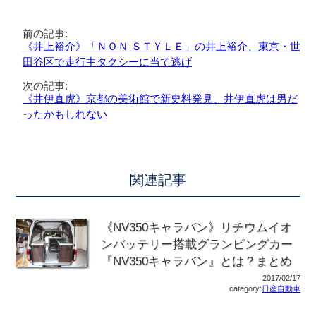
前の記事:
《井上裕介》「ＮＯＮ ＳＴＹＬＥ」の井上裕介、東京・世
田谷区で走行中タクシーに当て逃げ
次の記事:
《井伊直虎》京都の美術館で新史料発見、井伊直虎は男だ
ったかもしれない
関連記事
《NV350キャラバン》リチウムイオ
ンバッテリー搭載グランピングカー
『NV350キャラバン』とは？まとめ
2017/02/17
category:
日産自動車