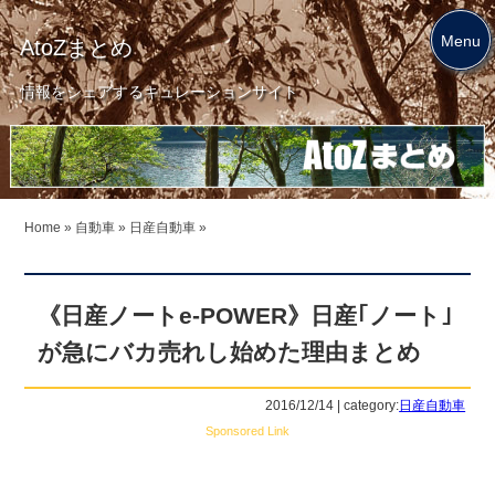
Menu
AtoZまとめ
情報をシェアするキュレーションサイト
Home
»
自動車
»
日産自動車
»
《日産ノートe-POWER》日産｢ノート｣
が急にバカ売れし始めた理由まとめ
2016/12/14 | category:
日産自動車
Sponsored Link