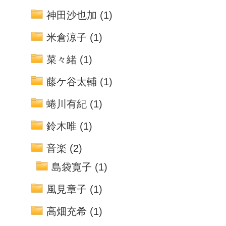
神田沙也加
(1)
米倉涼子
(1)
菜々緒
(1)
藤ケ谷太輔
(1)
蜷川有紀
(1)
鈴木唯
(1)
音楽
(2)
島袋寛子
(1)
風見章子
(1)
高畑充希
(1)