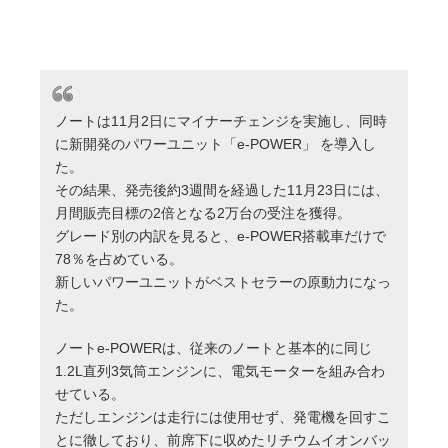
ノートは11月2日にマイナーチェンジを実施し、同時
に新開発のパワーユニット「e-POWER」 を導入し
た。
その結果、発売後約3週間を経過した11月23日には、
月間販売目標の2倍となる2万台の受注を獲得。
グレード別の内訳を見ると、e-POWER搭載車だけで
78％を占めている。
新しいパワーユニットがベストセラーの原動力になっ
た。
ノートe-POWERは、従来のノートと基本的に同じ
1.2L直列3気筒エンジンに、電気モーターを組み合わ
せている。
ただしエンジンは走行には使用せず、発電機を回すこ
とに徹しており、前席下に収めたリチウムイオンバッ