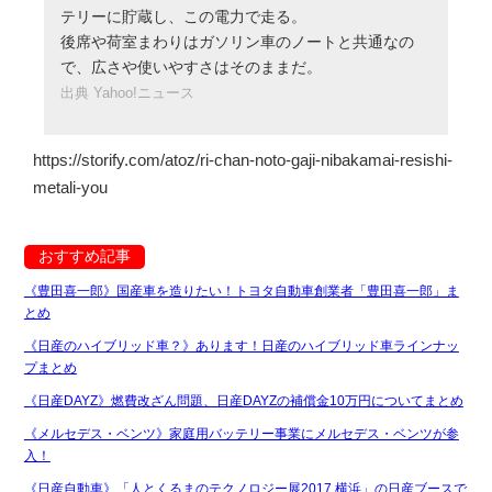
テリーに貯蔵し、この電力で走る。
後席や荷室まわりはガソリン車のノートと共通なの
で、広さや使いやすさはそのままだ。
出典 Yahoo!ニュース
https://storify.com/atoz/ri-chan-noto-gaji-nibakamai-resishi-
metali-you
おすすめ記事
《豊田喜一郎》国産車を造りたい！トヨタ自動車創業者「豊田喜一郎」ま
とめ
《日産のハイブリッド車？》あります！日産のハイブリッド車ラインナッ
プまとめ
《日産DAYZ》燃費改ざん問題、日産DAYZの補償金10万円についてまとめ
《メルセデス・ベンツ》家庭用バッテリー事業にメルセデス・ベンツが参
入！
《日産自動車》「人とくるまのテクノロジー展2017 横浜」の日産ブースで