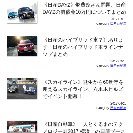
《日産DAYZ》燃費改ざん問題、日産
DAYZの補償金10万円についてまとめ
2017/03/16
category:
日産自動車
《日産のハイブリッド車？》ありま
す！日産のハイブリッド車ラインナ
ップまとめ
2017/03/15
category:
日産自動車
《スカイライン》誕生から60周年を
迎えるスカイライン、六本木ヒルズ
でイベント開幕！
2017/04/23
category:
日産自動車
《日産自動車》「人とくるまのテク
ノロジー展2017 横浜」の日産ブース