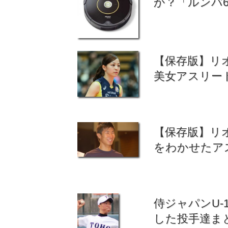
か？「ルンバ6
【保存版】リ
美女アスリー
【保存版】リ
をわかせたア
侍ジャパンU-
した投手達ま