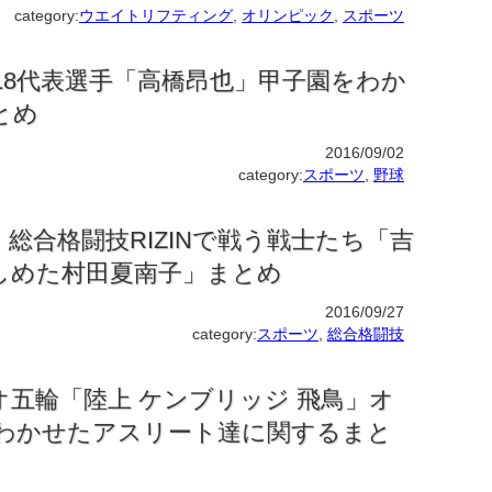
category:
ウエイトリフティング
,
オリンピック
,
スポーツ
18代表選手「高橋昂也」甲子園をわか
とめ
2016/09/02
category:
スポーツ
,
野球
総合格闘技RIZINで戦う戦士たち「吉
しめた村田夏南子」まとめ
2016/09/27
category:
スポーツ
,
総合格闘技
オ五輪「陸上 ケンブリッジ 飛鳥」オ
わかせたアスリート達に関するまと