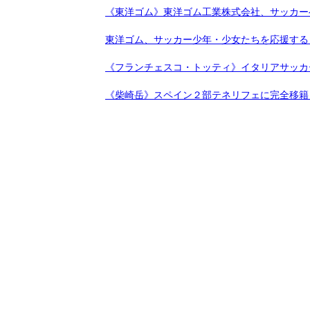
《東洋ゴム》東洋ゴム工業株式会社、サッカー
東洋ゴム、サッカー少年・少女たちを応援する「Nex
《フランチェスコ・トッティ》イタリアサッカ
《柴崎岳》スペイン２部テネリフェに完全移籍