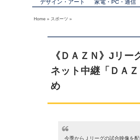
デザイン・アート
家電・PC・通信
Home
»
スポーツ
»
《ＤＡＺＮ》Jリー
ネット中継「ＤＡＺ
め
今季からＪリーグの試合映像を配