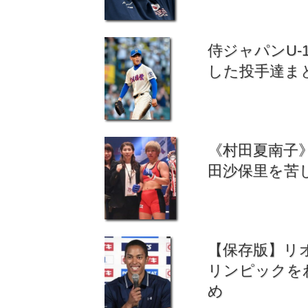
侍ジャパンU-
した投手達ま
《村田夏南子》
田沙保里を苦
【保存版】リ
リンピックを
め