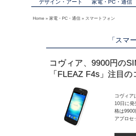
デザイン・アート
家電・PC・通信
Home
»
家電・PC・通信
»
スマートフォン
「スマー
コヴィア、9900円の
「FLEAZ F4s」注目
コヴィアは
10日に発
格は990
アプロセッサ