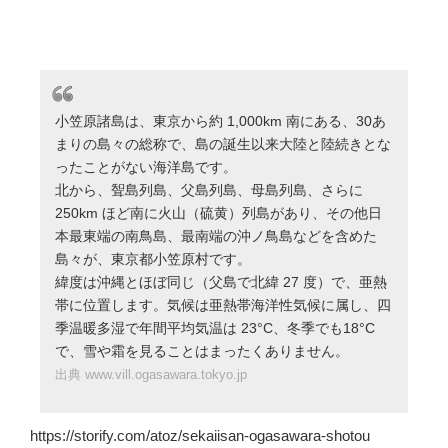
小笠原諸島は、東京から約 1,000km 南にある、30あ
まりの島々の総称で、島の誕生以来大陸と陸続きとな
ったことがない海洋島です。
北から、聟島列島、父島列島、母島列島、さらに
250km ほど南に火山（硫黄）列島があり、その他日
本最東端の南鳥島、最南端の沖ノ鳥島などを含めた
島々が、東京都小笠原村です。
緯度は沖縄とほぼ同じ（父島で北緯 27 度）で、亜熱
帯に位置します。気候は亜熱帯海洋性気候に属し、四
季温暖多湿で年間平均気温は 23°C、冬季でも18°C
で、雪や霜を見ることはまったくありません。
出典 www.vill.ogasawara.tokyo.jp
https://storify.com/atoz/sekaiisan-ogasawara-shotou