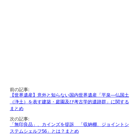
前の記事:
【世界遺産】意外と知らない国内世界遺産「平泉―仏国土
（浄土）を表す建築・庭園及び考古学的遺跡群」に関する
まとめ
次の記事:
「無印良品」、カインズを提訴 「収納棚、ジョイントシ
ステムシェルフ56」とは？まとめ