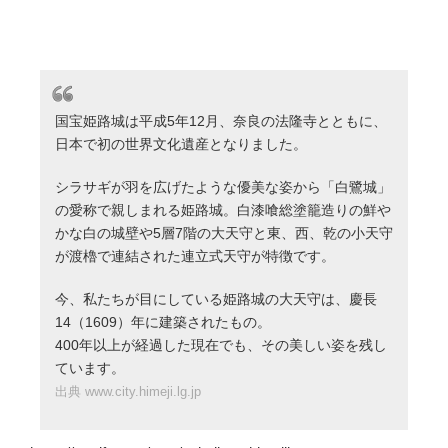
国宝姫路城は平成5年12月、奈良の法隆寺とともに、
日本で初の世界文化遺産となりました。
シラサギが羽を広げたような優美な姿から「白鷺城」
の愛称で親しまれる姫路城。白漆喰総塗籠造りの鮮や
かな白の城壁や5層7階の大天守と東、西、乾の小天守
が渡櫓で連結された連立式天守が特徴です。
今、私たちが目にしている姫路城の大天守は、慶長
14（1609）年に建築されたもの。
400年以上が経過した現在でも、その美しい姿を残し
ています。
出典 www.city.himeji.lg.jp