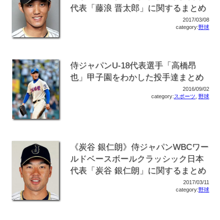
代表「藤浪 晋太郎」に関するまとめ
2017/03/08
category:
野球
侍ジャパンU-18代表選手「高橋昂
也」甲子園をわかした投手達まとめ
2016/09/02
category:
スポーツ
,
野球
《炭谷 銀仁朗》侍ジャパンWBCワー
ルドベースボールクラッシック日本
代表「炭谷 銀仁朗」に関するまとめ
2017/03/11
category:
野球