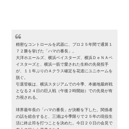
精密なコントロールを武器に、プロ２５年間で通算１
７２勝を挙げた「ハマの番長」。
大洋ホエールズ、横浜ベイスターズ、横浜ＤｅＮＡベ
イスターズと、横浜一筋で愛された生粋の先発投手
が、１１年ぶりのＡクラス確定を花道にユニホームを
脱ぐ。
引退登板は、横浜スタジアムでの今季、本拠地最終戦
となる２４日の巨人戦（午後２時開始）での先発が有
力視される。
球界最年長の「ハマの番長」が決断を下した。関係者
の話を総合すると、三浦は今季限りで２５年の現役生
活に終止符を打つことを決めた。今日２０日の会見で