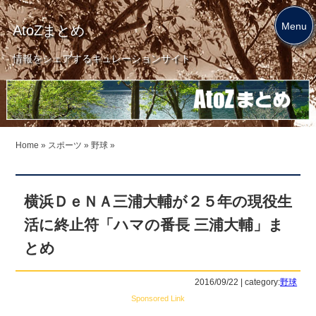
Menu
AtoZまとめ
情報をシェアするキュレーションサイト
Home
»
スポーツ
»
野球
»
横浜ＤｅＮＡ三浦大輔が２５年の現役生
活に終止符「ハマの番長 三浦大輔」ま
とめ
2016/09/22 | category:
野球
Sponsored Link