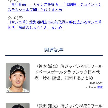
「無印良品」、カインズを提訴 「収納棚、ジョイントシ
ステムシェルフ56」とは？まとめ
次の記事:
《サンゴ草》北海道網走市の能取湖々畔に広がるサンゴ草
復活「深紅のじゅうたん」まとめ
関連記事
《鈴木 誠也》侍ジャパンWBCワール
ドベースボールクラッシック日本代
表「鈴木 誠也」に関するまとめ
2017/03/12
category:
野球
《武田 翔太》侍ジャパンWBCワール