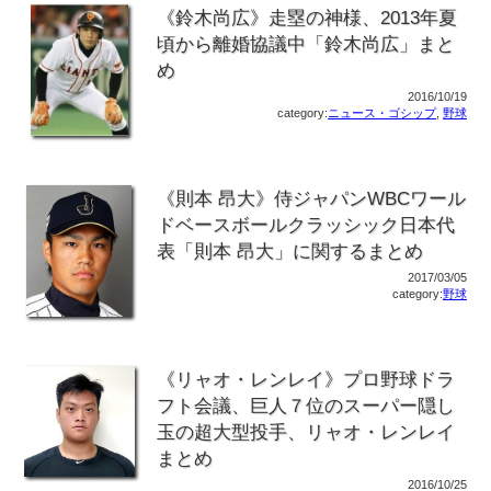
《鈴木尚広》走塁の神様、2013年夏
頃から離婚協議中「鈴木尚広」まと
め
2016/10/19
category:
ニュース・ゴシップ
,
野球
《則本 昂大》侍ジャパンWBCワール
ドベースボールクラッシック日本代
表「則本 昂大」に関するまとめ
2017/03/05
category:
野球
《リャオ・レンレイ》プロ野球ドラ
フト会議、巨人７位のスーパー隠し
玉の超大型投手、リャオ・レンレイ
まとめ
2016/10/25