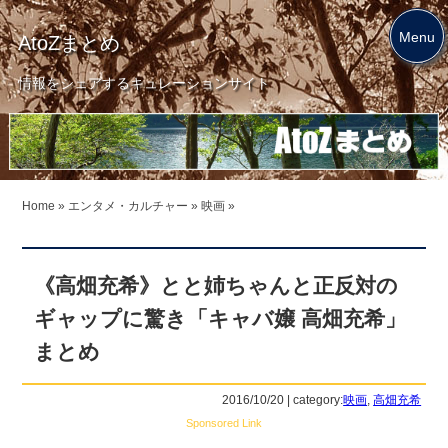
Menu
AtoZまとめ
情報をシェアするキュレーションサイト
Home
»
エンタメ・カルチャー
»
映画
»
《高畑充希》とと姉ちゃんと正反対の
ギャップに驚き「キャバ嬢 高畑充希」
まとめ
2016/10/20 | category:
映画
,
高畑充希
Sponsored Link