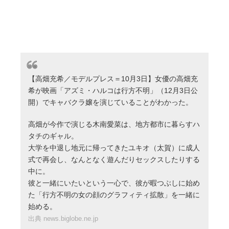
【高畑充希／モデルプレス＝10月3日】女優の高畑充
希が映画「アズミ・ハルコは行方不明」（12月3日公
開）でキャバクラ嬢を演じていることがわかった。
高畑が今作で演じる木南愛菜は、地方都市に暮らすハ
タチのギャル。
大学を中退し地元に帰ってきたユキオ（太賀）に成人
式で再会し、なんとなく遊んだりセックスしたりする
中に。
彼と一緒にいたいという一心で、彼が暇つぶしに始め
た「行方不明の女の顔のグラフィティ拡散」を一緒に
始める。
出典 news.biglobe.ne.jp