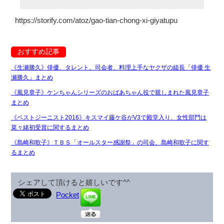
https://storify.com/atoz/gao-tian-chong-xi-giyatupu
おすすめ記事
《生瀬勝久》俳優、タレント、司会者、料理上手なヤクザの組長「俳優 生
瀬勝久」まとめ
《風見章子》ケンちゃんシリーズのおばあちゃん役で親しまれた風見章子
まとめ
《ベストジーニスト2016》キスマイ藤ケ谷がV3で殿堂入り、女性部門は
菜々緒初受賞に関するまとめ
《島崎和歌子》ＴＢＳ「オールスター感謝祭」の司会、島崎和歌子に関す
るまとめ
シェアして頂けると嬉しいです^^
Pocket