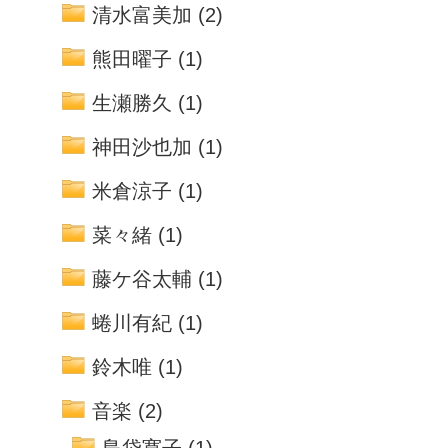
清水富美加
(2)
熊田曜子
(1)
生瀬勝久
(1)
神田沙也加
(1)
米倉涼子
(1)
菜々緒
(1)
藤ケ谷太輔
(1)
蜷川有紀
(1)
鈴木唯
(1)
音楽
(2)