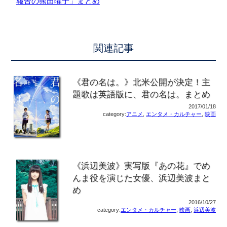
報告の熊田曜子」まとめ
関連記事
《君の名は。》北米公開が決定！主
題歌は英語版に、君の名は。まとめ
2017/01/18
category:
アニメ
,
エンタメ・カルチャー
,
映画
《浜辺美波》実写版『あの花』でめ
んま役を演じた女優、浜辺美波まと
め
2016/10/27
category:
エンタメ・カルチャー
,
映画
,
浜辺美波