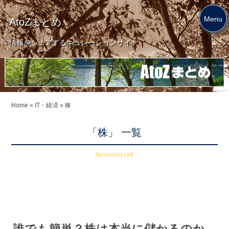
Menu
AtoZまとめ
情報をシェアするキュレーションサイト
Home
»
IT・経済
»
株
「株」 一覧
Sponsored Link
誰でも簡単？株は本当に儲かるのか