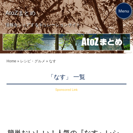
Menu
AtoZまとめ
情報をシェアするキュレーションサイト
Home
»
レシピ・グルメ
»
なす
「なす」 一覧
Sponsored Link
簡単おいしい！人気の『なす』レシ